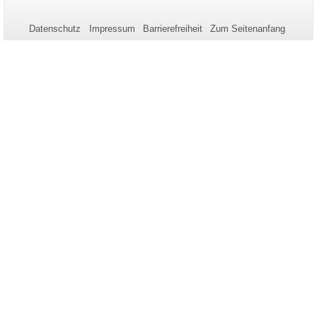
Name:
Aktualisierung:
Informationen
zu
Datenschutz
Impressum
Barrierefreiheit
Zum Seitenanfang
dieser
Seite