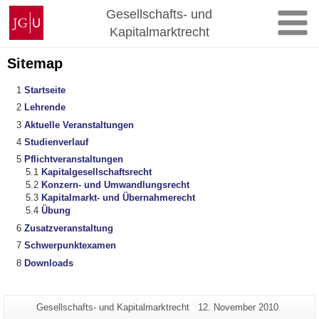
Zum
Johannes
Gesellschafts- und
Inhalt
Gutenberg-
Kapitalmarktrecht
springen
Universität
Mainz
Sitemap
Startseite
Lehrende
Aktuelle Veranstaltungen
Studienverlauf
Pflichtveranstaltungen
Kapitalgesellschaftsrecht
Konzern- und Umwandlungsrecht
Kapitalmarkt- und Übernahmerecht
Übung
Zusatzveranstaltung
Schwerpunktexamen
Downloads
Zusätzliche
Seiten-
Letzte
Gesellschafts- und Kapitalmarktrecht
12. November 2010